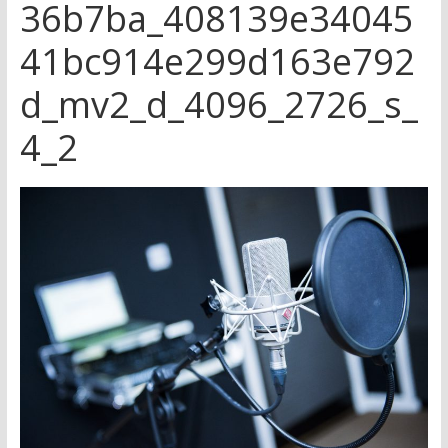
36b7ba_408139e34045
41bc914e299d163e792
d_mv2_d_4096_2726_s_
4_2