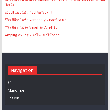
จัดเต็ม
เฮ้ยย!! แบบนี้มัน ก๊อป กันรึเปล่า!!
รีวิว กีต้าร์ไฟฟ้า Yamaha รุ่น Pacifica 021
รีวิว กีต้าร์โปร่ง Amari รุ่น Am419c
Amplug VS iRig 2 ตัวไหนน่าใช้กว่ากัน
Navigation
รีวิว
Music Tips
Lesson