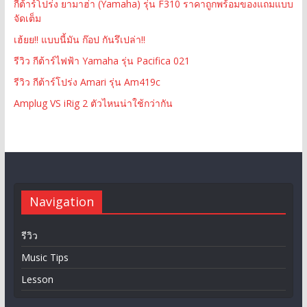
กีต้าร์โปร่ง ยามาฮ่า (Yamaha) รุ่น F310 ราคาถูกพร้อมของแถมแบบ
จัดเต็ม
เฮ้ยย!! แบบนี้มัน ก๊อป กันรึเปล่า!!
รีวิว กีต้าร์ไฟฟ้า Yamaha รุ่น Pacifica 021
รีวิว กีต้าร์โปร่ง Amari รุ่น Am419c
Amplug VS iRig 2 ตัวไหนน่าใช้กว่ากัน
Navigation
รีวิว
Music Tips
Lesson