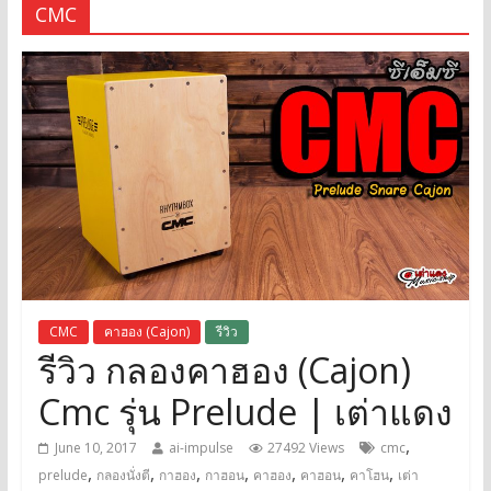
CMC
CMC
คาฮอง (Cajon)
รีวิว
รีวิว กลองคาฮอง (Cajon)
Cmc รุ่น Prelude | เต่าแดง
,
June 10, 2017
ai-impulse
27492 Views
cmc
,
,
,
,
,
,
,
prelude
กลองนั่งตี
กาฮอง
กาฮอน
คาฮอง
คาฮอน
คาโฮน
เต่า