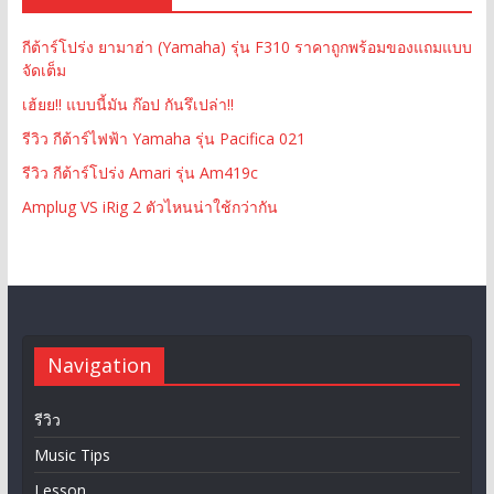
กีต้าร์โปร่ง ยามาฮ่า (Yamaha) รุ่น F310 ราคาถูกพร้อมของแถมแบบ
จัดเต็ม
เฮ้ยย!! แบบนี้มัน ก๊อป กันรึเปล่า!!
รีวิว กีต้าร์ไฟฟ้า Yamaha รุ่น Pacifica 021
รีวิว กีต้าร์โปร่ง Amari รุ่น Am419c
Amplug VS iRig 2 ตัวไหนน่าใช้กว่ากัน
Navigation
รีวิว
Music Tips
Lesson