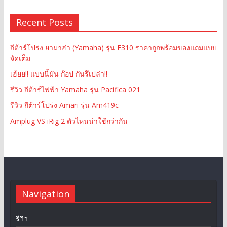
Recent Posts
กีต้าร์โปร่ง ยามาฮ่า (Yamaha) รุ่น F310 ราคาถูกพร้อมของแถมแบบ
จัดเต็ม
เฮ้ยย!! แบบนี้มัน ก๊อป กันรึเปล่า!!
รีวิว กีต้าร์ไฟฟ้า Yamaha รุ่น Pacifica 021
รีวิว กีต้าร์โปร่ง Amari รุ่น Am419c
Amplug VS iRig 2 ตัวไหนน่าใช้กว่ากัน
Navigation
รีวิว