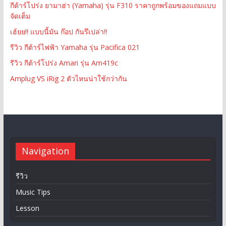
กีต้าร์โปร่ง ยามาฮ่า (Yamaha) รุ่น F310 ราคาถูกพร้อมของแถมแบบ
จัดเต็ม
เฮ้ยย!! แบบนี้มัน ก๊อป กันรึเปล่า!!
รีวิว กีต้าร์ไฟฟ้า Yamaha รุ่น Pacifica 021
รีวิว กีต้าร์โปร่ง Amari รุ่น Am419c
Amplug VS iRig 2 ตัวไหนน่าใช้กว่ากัน
Navigation
รีวิว
Music Tips
Lesson