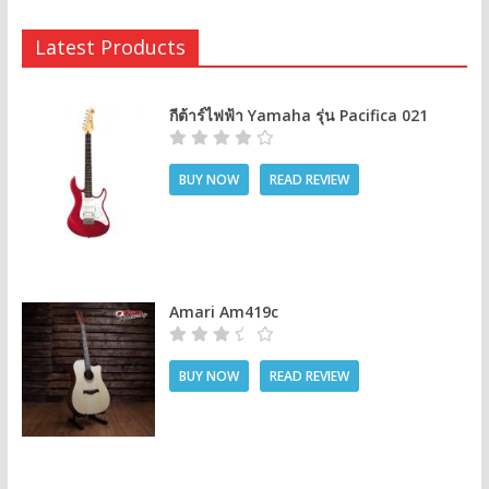
Latest Products
กีต้าร์ไฟฟ้า Yamaha รุ่น Pacifica 021
BUY NOW
READ REVIEW
Amari Am419c
BUY NOW
READ REVIEW