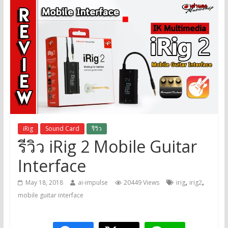
iRig
Sound Card
รีวิว
รีวิว iRig 2 Mobile Guitar
Interface
,
,
May 18, 2018
ai-impulse
20449 Views
irig
irig2
mobile guitar interface