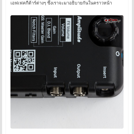
เอฟเฟคกีต้าร์ต่างๆ ซึ่งเราจะมาอธิบายกันในคราวหน้า