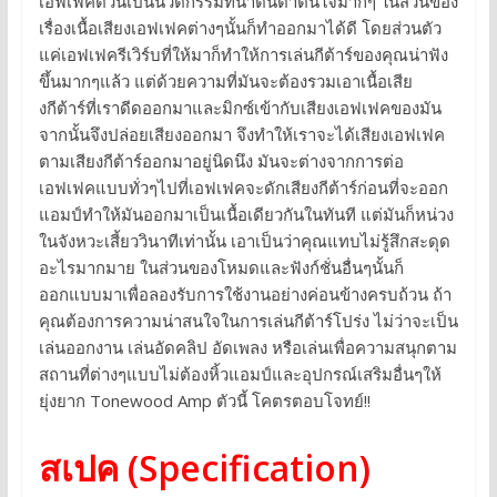
เอฟเฟคตัวนี้เป็นนวัตกรรมที่น่าตื่นตาตื่นใจมากๆ ในส่วนของ
เรื่องเนื้อเสียงเอฟเฟคต่างๆนั้นก็ทำออกมาได้ดี โดยส่วนตัว
แค่เอฟเฟครีเวิร์บที่ให้มาก็ทำให้การเล่นกีต้าร์ของคุณน่าฟัง
ขึ้นมากๆแล้ว แต่ด้วยความที่มันจะต้องรวมเอาเนื้อเสีย
งกีต้าร์ที่เราดีดออกมาและมิกซ์เข้ากับเสียงเอฟเฟคของมัน
จากนั้นจึงปล่อยเสียงออกมา จึงทำให้เราจะได้เสียงเอฟเฟค
ตามเสียงกีต้าร์ออกมาอยู่นิดนึง มันจะต่างจากการต่อ
เอฟเฟคแบบทั่วๆไปที่เอฟเฟคจะดักเสียงกีต้าร์ก่อนที่จะออก
แอมป์ทำให้มันออกมาเป็นเนื้อเดียวกันในทันที แต่มันก็หน่วง
ในจังหวะเสี้ยววินาทีเท่านั้น เอาเป็นว่าคุณแทบไม่รู้สึกสะดุด
อะไรมากมาย ในส่วนของโหมดและฟังก์ชั่นอื่นๆนั้นก็
ออกแบบมาเพื่อลองรับการใช้งานอย่างค่อนข้างครบถ้วน ถ้า
คุณต้องการความน่าสนใจในการเล่นกีต้าร์โปร่ง ไม่ว่าจะเป็น
เล่นออกงาน เล่นอัดคลิป อัดเพลง หรือเล่นเพื่อความสนุกตาม
สถานที่ต่างๆแบบไม่ต้องหิ้วแอมป์และอุปกรณ์เสริมอื่นๆให้
ยุ่งยาก Tonewood Amp ตัวนี้ โคตรตอบโจทย์!!
สเปค (Specification)