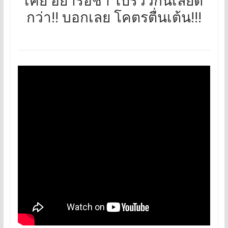
เคย อย่ารอช้า ไปรีวิวกันเลยดี
กว่า!! บอกเลย โคตรตื่นเต้น!!!