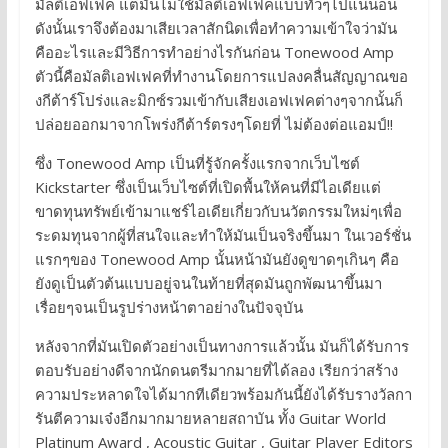
มัลติเอฟเฟค แต่มันไม่ใช้มัลติเอฟเฟคแบบทั่วๆไปแน่นอน
ดังนั้นเราจึงต้องมาเสียเวลาสักนิดเพื่อทำความเข้าใจว่ามัน
คืออะไรและมีวิธีการทำอย่างไรกันก่อน Tonewood Amp
ตัวนี้คือมัลติเอฟเฟคที่ทำงานโดยการแปลงคลื่นสัญญาณขอ
งกีต้าร์โปร่งและมิกซ์รวมเข้ากับเสียงเอฟเฟคต่างๆจากนั้นก็
ปล่อยออกมาจากโพร่งกีต้าร์ตรงๆโดยที่ ไม่ต้องต่อแอมป์!!
ซึ่ง Tonewood Amp เป็นที่รู้จักครั้งแรกจากเว็บไซต์
Kickstarter ซึ่งเป็นเว็บไซต์ที่เปิดพื้นให้คนที่มีไอเดียแต่
ขาดทุนทรัพย์เข้ามาแชร์ไอเดียเกี่ยวกับนวัตกรรมใหม่ๆเพื่อ
ระดมทุนจากผู้ที่สนใจและทำให้มันเป็นจริงขึ้นมา ในเวอร์ชั่น
แรกๆของ Tonewood Amp นั้นหน้ามันยังดูขาดๆเกินๆ คือ
ยังดูเป็นตัวต้นแบบอยู่จนในท้ายที่สุดมันถูกพัฒนาขึ้นมา
เรื่อยๆจนเป็นรูปร่างหน้าตาอย่างในปัจจุบัน
หลังจากที่มันเปิดตัวอย่างเป็นทางการแล้วนั้น มันก็ได้รับการ
ตอบรับอย่างดีจากนักดนตรีมากมายที่ได้ลอง เรียกว่าสร้าง
ความประหลาดใจได้มากทีเดียวพร้อมกันนี้ยังได้รับรางวัลกา
รันตีความเจ๋งอีกมากมายหลายสถาบัน ทั้ง Guitar World
Platinum Award , Acoustic Guitar , Guitar Player Editors