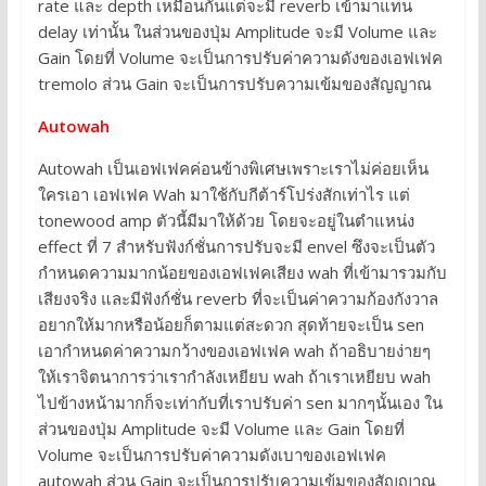
rate และ depth เหมือนกันแต่จะมี reverb เข้ามาแทน
delay เท่านั้น ในส่วนของปุ่ม Amplitude จะมี Volume และ
Gain โดยที่ Volume จะเป็นการปรับค่าความดังของเอฟเฟค
tremolo ส่วน Gain จะเป็นการปรับความเข้มของสัญญาณ
Autowah
Autowah เป็นเอฟเฟคค่อนข้างพิเศษเพราะเราไม่ค่อยเห็น
ใครเอา เอฟเฟค Wah มาใช้กับกีต้าร์โปร่งสักเท่าไร แต่
tonewood amp ตัวนี้มีมาให้ด้วย โดยจะอยู่ในตำแหน่ง
effect ที่ 7 สำหรับฟังก์ชั่นการปรับจะมี envel ซึงจะเป็นตัว
กำหนดความมากน้อยของเอฟเฟคเสียง wah ที่เข้ามารวมกับ
เสียงจริง และมีฟังก์ชั่น reverb ที่จะเป็นค่าความก้องกังวาล
อยากให้มากหรือน้อยก็ตามแต่สะดวก สุดท้ายจะเป็น sen
เอากำหนดค่าความกว้างของเอฟเฟค wah ถ้าอธิบายง่ายๆ
ให้เราจิตนาการว่าเรากำลังเหยียบ wah ถ้าเราเหยียบ wah
ไปข้างหน้ามากก็จะเท่ากับที่เราปรับค่า sen มากๆนั้นเอง ใน
ส่วนของปุ่ม Amplitude จะมี Volume และ Gain โดยที่
Volume จะเป็นการปรับค่าความดังเบาของเอฟเฟค
autowah ส่วน Gain จะเป็นการปรับความเข้มของสัญญาณ