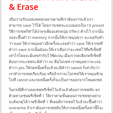
& Erase
เมื่อเราปรับเอฟเฟคทุกอย่างตามที่เราต้องการแล้วเรา
สามารถ save ไว้ได้ โดยการเซฟจะแบ่งออกเป็น 10 preset
วิธีการเซฟก็ทำได้ง่ายๆเพียงแค่กดปุ่ม Effect ค้างไว้ จากนั้น
จอจะขึ้นคำว่า memory จากนั้นให้เราหมุนขวา จะเจอกับคำ
ว่า load ให้เราหมุนขาวอีกครั้งจะเจอคำว่า save ให้เรากดที่
คำว่า save จากนั้นมันจะให้เราเลือกว่าจะเซฟไว้ที่พรีเซ็ทที่
เท่าไรโดยจะมีเลขกำกับไว้ชัดเจน เมื่อเรากดเลือกพรีเซ็ทที่
ต้องการจะเซฟจะมีคำว่า no คือไม่เซฟ เราหมุนขวาจะเจอ
คำว่า yes ให้กดหนึ่งครั้งแล้วจะมีคำว่า saved ก็เท่ากับว่า
เราทำการเซฟเรียบร้อย หรือถ้าเราจะไม่เซฟให้เราหมุนซ้าย
ไปที่ cancel และกดหนึ่งครั้งก็จะเป็นการออกจากโหมดเซฟ
ในกรณีที่เราเคยเซฟพรีเซ็ทไว้แล้วแล้วต้องการเซฟทับ ยก
ตัวอย่างเช่นพรีเซ็ทที่ 1 ให้เราตามขั้นตอนการเซฟทุกอย่าง
จะสังเกตุได้ว่าพรีเซ็ทที่ 1 ที่เคยมีการเซฟไว้แล้วจะขึ้นคำว่า
overwrite ถ้าเราต้องการเซฟทับให้เรากดหนึ่งครั้งเท่านี้ก็จะ