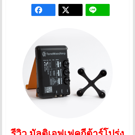
รีวิว มัลติเอฟเฟคกีต้าร์โปร่ง