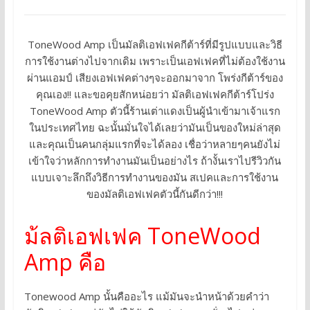
ToneWood Amp เป็นมัลติเอฟเฟคกีต้าร์ที่มีรูปแบบและวิธี
การใช้งานต่างไปจากเดิม เพราะเป็นเอฟเฟคที่ไม่ต้องใช้งาน
ผ่านแอมป์ เสียงเอฟเฟคต่างๆจะออกมาจาก โพร่งกีต้าร์ของ
คุณเอง!! และขอคุยสักหน่อยว่า มัลติเอฟเฟคกีต้าร์โปร่ง
ToneWood Amp ตัวนี้ร้านเต่าแดงเป็นผู้นำเข้ามาเจ้าแรก
ในประเทศไทย ฉะนั้นมั่นใจได้เลยว่ามันเป็นของใหม่ล่าสุด
และคุณเป็นคนกลุ่มแรกที่จะได้ลอง เชื่อว่าหลายๆคนยังไม่
เข้าใจว่าหลักการทำงานมันเป็นอย่างไร ถ้างั้นเราไปรีวิวกัน
แบบเจาะลึกถึงวิธีการทำงานของมัน สเปคและการใช้งาน
ของมัลติเอฟเฟคตัวนี้กันดีกว่า!!!
ม้ลติเอฟเฟค ToneWood
Amp คือ
Tonewood Amp นั้นคืออะไร แม้มันจะนำหน้าด้วยคำว่า