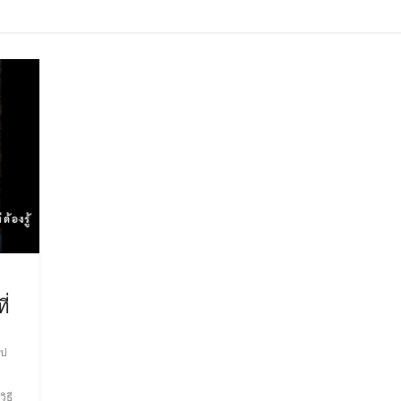
ี่
ูป
วิธี