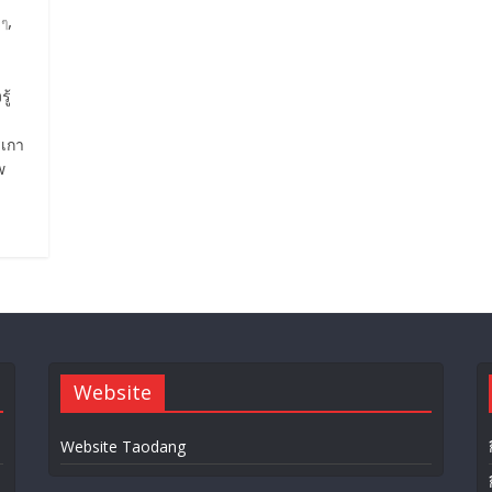
,
ยๆ
งรู้
รเกา
w
Website
Website Taodang