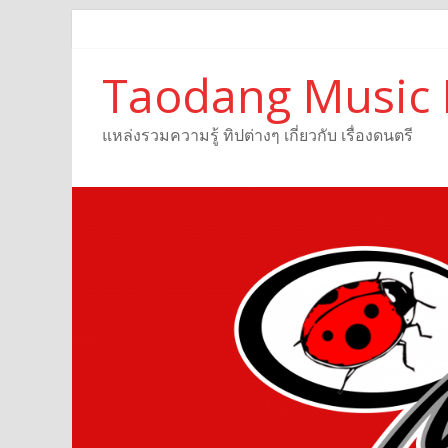
Taodang Music 
แหล่งรวมความรู้ ทิปต่างๆ เกี่ยวกับ เรื่องดนตรี