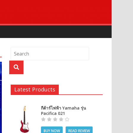
Latest Products
กีต้าร์ไฟฟ้า Yamaha รุ่น
Pacifica 021
BUY NOW
READ REVIEW