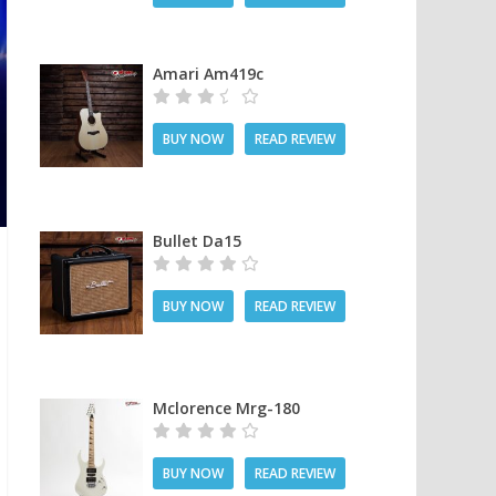
Amari Am419c
BUY NOW
READ REVIEW
Bullet Da15
BUY NOW
READ REVIEW
Mclorence Mrg-180
BUY NOW
READ REVIEW