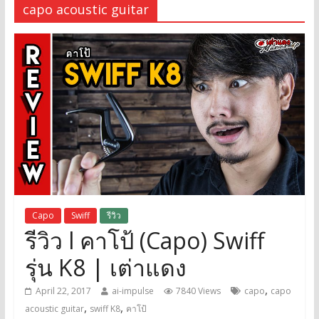
capo acoustic guitar
Capo
Swiff
รีวิว
รีวิว l คาโป้ (Capo) Swiff
รุ่น K8 | เต่าแดง
,
April 22, 2017
ai-impulse
7840 Views
capo
capo
,
,
acoustic guitar
swiff K8
คาโป้