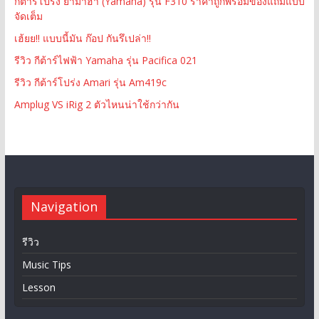
กีต้าร์โปร่ง ยามาฮ่า (Yamaha) รุ่น F310 ราคาถูกพร้อมของแถมแบบ
จัดเต็ม
เฮ้ยย!! แบบนี้มัน ก๊อป กันรึเปล่า!!
รีวิว กีต้าร์ไฟฟ้า Yamaha รุ่น Pacifica 021
รีวิว กีต้าร์โปร่ง Amari รุ่น Am419c
Amplug VS iRig 2 ตัวไหนน่าใช้กว่ากัน
Navigation
รีวิว
Music Tips
Lesson