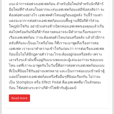
แนะนำการต่อพ่วงเอฟเฟคก้อน สำหรับมือใหม่!!สำหรับนักกีต้าร์
มือใหม่ที่กำลังสนใจอยากจะเล่นเอฟเฟคก้อนแต่มีข้อสงสัยว่า จะ
ต้องต่อพ่วงอย่างไร เอฟเฟคตัวไหนอยู่ก้อนอยู่หลัง วันนี้ร้านเต่า
แดงจะมาการต่อพ่วงเอฟเฟคก้อนแบบพื้นฐานที่มือกีต้าร์ส่วน
ใหญ่มักใช่กัน อย่ามัวแต่รอช้าเปิดกล่องเอฟเฟคของคุณแล้วเริ่ม
ต่อไปพร้อมกัน!!มือกีต้าร์หลายคนอาจจะมีคำถามเรื่องของการ
เรียงเอฟเฟคก้อน ว่าจะต้องต่อตัวไหนก่อนหรือหลัง แล้วถ้ามีการ
สลับที่กันจะเป็นอะไรหรือไหม ก็ที่เราจะมาพูดถึงเรื่องการต่อ
เอฟเฟค เราจะมาทำความเข้าใจกันก่อนว่า การต่อเรียงเอฟเฟค
ก้อนนั้นไม่ได้มีกฎตายตัวว่าอะไรจะต้องอยู่ก่อนหรือหลัง เพราะ
เอาจริงๆแล้วมันขึ้นอยู่กับแนวเพลงและผู้เล่นเองว่าจะชอบแบบ
ไหน แต่ที่เราจะมาพูดกันในวันนี้คือการต่อพวกเอฟเฟคก้อนแบบ
ที่เป็นที่นิยมใช้กันอย่างแพร่หลาย และเป็นการต่อแบบเข้าหน้าตู้
แอมป์โดยตรงเอฟเฟคก้อนหรือชืออื่นๆที่นิยมเรียกกัน ไม่ว่าจะ
เป็น Stompbox หรือ Effect Pedal คือเอฟเฟคที่มาในลักษณะ
ก้อน ใช้ต่อพ่วงระหว่างกีต้าร์ไฟฟ้ากับตู้แอมป์
Read more