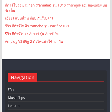
กีต้าร์โปร่ง ยามาฮ่า (Yamaha) รุ่น F310 ราคาถูกพร้อมของแถมแบบ
จัดเต็ม
เฮ้ยย!! แบบนี้มัน ก๊อป กันรึเปล่า!!
รีวิว กีต้าร์ไฟฟ้า Yamaha รุ่น Pacifica 021
รีวิว กีต้าร์โปร่ง Amari รุ่น Am419c
Amplug VS iRig 2 ตัวไหนน่าใช้กว่ากัน
Navigation
รีวิว
Music Tips
Lesson