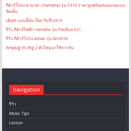
กีต้าร์โปร่ง ยามาฮ่า (Yamaha) รุ่น F310 ราคาถูกพร้อมของแถมแบบ
จัดเต็ม
เฮ้ยย!! แบบนี้มัน ก๊อป กันรึเปล่า!!
รีวิว กีต้าร์ไฟฟ้า Yamaha รุ่น Pacifica 021
รีวิว กีต้าร์โปร่ง Amari รุ่น Am419c
Amplug VS iRig 2 ตัวไหนน่าใช้กว่ากัน
Navigation
รีวิว
Music Tips
Lesson