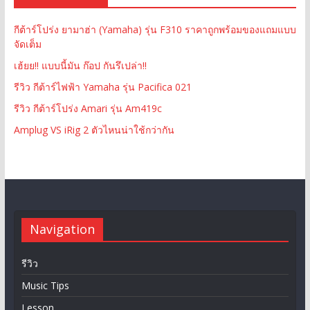
กีต้าร์โปร่ง ยามาฮ่า (Yamaha) รุ่น F310 ราคาถูกพร้อมของแถมแบบ
จัดเต็ม
เฮ้ยย!! แบบนี้มัน ก๊อป กันรึเปล่า!!
รีวิว กีต้าร์ไฟฟ้า Yamaha รุ่น Pacifica 021
รีวิว กีต้าร์โปร่ง Amari รุ่น Am419c
Amplug VS iRig 2 ตัวไหนน่าใช้กว่ากัน
Navigation
รีวิว
Music Tips
Lesson