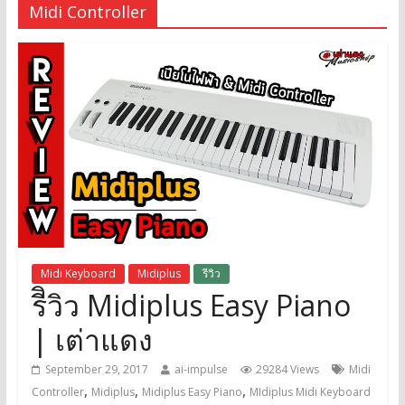
Midi Controller
Midi Keyboard
Midiplus
รีวิว
รีิวิว Midiplus Easy Piano
| เต่าแดง
September 29, 2017
ai-impulse
29284 Views
Midi
,
,
,
Controller
Midiplus
Midiplus Easy Piano
MIdiplus Midi Keyboard