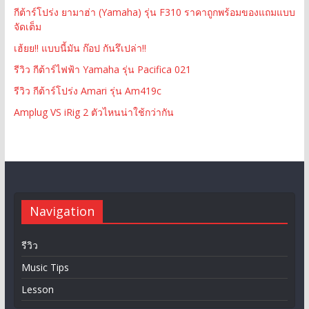
กีต้าร์โปร่ง ยามาฮ่า (Yamaha) รุ่น F310 ราคาถูกพร้อมของแถมแบบ
จัดเต็ม
เฮ้ยย!! แบบนี้มัน ก๊อป กันรึเปล่า!!
รีวิว กีต้าร์ไฟฟ้า Yamaha รุ่น Pacifica 021
รีวิว กีต้าร์โปร่ง Amari รุ่น Am419c
Amplug VS iRig 2 ตัวไหนน่าใช้กว่ากัน
Navigation
รีวิว
Music Tips
Lesson