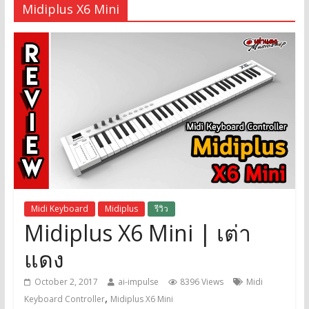
Midiplus X6 Mini
Midi Keyboard
Midiplus
รีวิว
Midiplus X6 Mini | เต่า
แดง
October 2, 2017
ai-impulse
8396 Views
Midi
,
Keyboard Controller
Midiplus X6 Mini