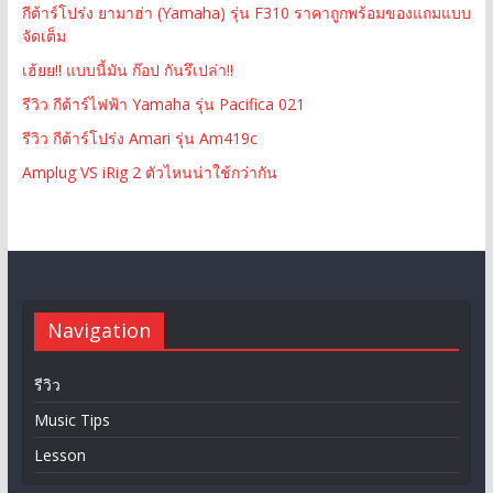
กีต้าร์โปร่ง ยามาฮ่า (Yamaha) รุ่น F310 ราคาถูกพร้อมของแถมแบบ
จัดเต็ม
เฮ้ยย!! แบบนี้มัน ก๊อป กันรึเปล่า!!
รีวิว กีต้าร์ไฟฟ้า Yamaha รุ่น Pacifica 021
รีวิว กีต้าร์โปร่ง Amari รุ่น Am419c
Amplug VS iRig 2 ตัวไหนน่าใช้กว่ากัน
Navigation
รีวิว
Music Tips
Lesson