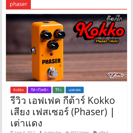
phaser
Kokko
กีต้าร์ไฟฟ้า
รีวิว
เอฟเฟค
รีวิว เอฟเฟค กีต้าร์ Kokko
เสียง เฟสเซอร์ (Phaser) |
เต่าแดง
,
June 9, 2017
ai-impulse
6834 Views
effect