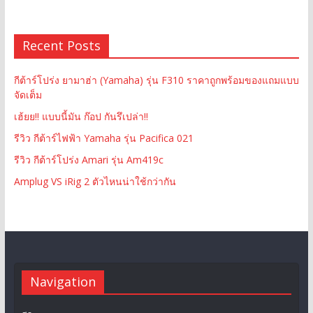
Recent Posts
กีต้าร์โปร่ง ยามาฮ่า (Yamaha) รุ่น F310 ราคาถูกพร้อมของแถมแบบ
จัดเต็ม
เฮ้ยย!! แบบนี้มัน ก๊อป กันรึเปล่า!!
รีวิว กีต้าร์ไฟฟ้า Yamaha รุ่น Pacifica 021
รีวิว กีต้าร์โปร่ง Amari รุ่น Am419c
Amplug VS iRig 2 ตัวไหนน่าใช้กว่ากัน
Navigation