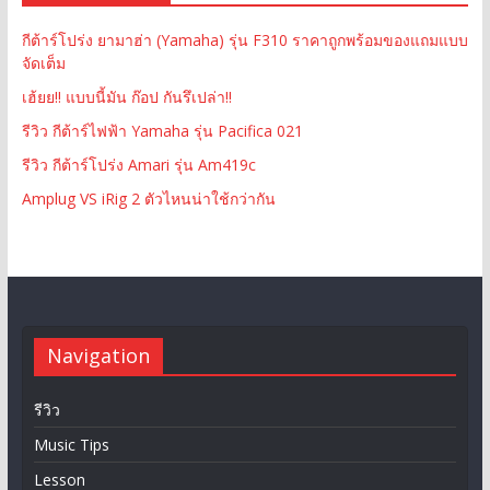
กีต้าร์โปร่ง ยามาฮ่า (Yamaha) รุ่น F310 ราคาถูกพร้อมของแถมแบบ
จัดเต็ม
เฮ้ยย!! แบบนี้มัน ก๊อป กันรึเปล่า!!
รีวิว กีต้าร์ไฟฟ้า Yamaha รุ่น Pacifica 021
รีวิว กีต้าร์โปร่ง Amari รุ่น Am419c
Amplug VS iRig 2 ตัวไหนน่าใช้กว่ากัน
Navigation
รีวิว
Music Tips
Lesson