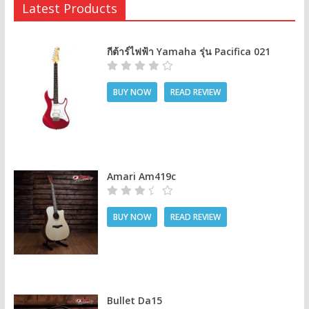
Latest Products
กีต้าร์ไฟฟ้า Yamaha รุ่น Pacifica 021
BUY NOW
READ REVIEW
Amari Am419c
BUY NOW
READ REVIEW
Bullet Da15