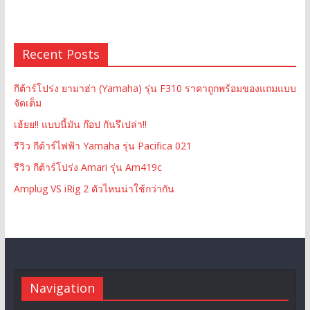
Recent Posts
กีต้าร์โปร่ง ยามาฮ่า (Yamaha) รุ่น F310 ราคาถูกพร้อมของแถมแบบ
จัดเต็ม
เฮ้ยย!! แบบนี้มัน ก๊อป กันรึเปล่า!!
รีวิว กีต้าร์ไฟฟ้า Yamaha รุ่น Pacifica 021
รีวิว กีต้าร์โปร่ง Amari รุ่น Am419c
Amplug VS iRig 2 ตัวไหนน่าใช้กว่ากัน
Navigation