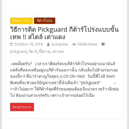
Music Tips
กีต้าร์โปร่ง
วิธีการติด Pickguard กีต้าร์โปร่งแบบขั้น
เทพ !! สไตล์ เต่าแดง
October 18, 2016
ai-impulse
16438 Views
,
,
,
pickguard
กีตาร์
ปิ๊คกาด
เต่าแดง
เคยมั้ยครับ? เวลาเราตีคอร์ดบนกีต้าร์ตัวโปรดอย่างเมามันส์
แต่สิ่งที่หลงเหลืออยู่บนกีต้าร์ของเรานั้น กลับเต็มไปด้วยร่องรอย
ของปิ้ก !! ที่น่ารำคาญใจสุดๆ o.O!! Oh~No!! วันนี้พี่โจมี Item
พิเศษที่จะช่วยแก้ปัญหาเหล่านี้นั่นคือเจ้า "pickguard" --
>>ถ้าไม่อยาก ให้กีต้าร์สุดที่รักของคุณต้องเจ็บปวดรวดร้าวอีกต่อ
ไป ต้องอ่านด่วนๆ!!ครับ เพราะถ้าหากปล่อยไว้เนี่ย
Read more