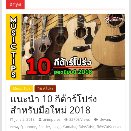
enya
Music Tips
กีต้าร์โปร่ง
แนะนำ 10 กีต้าร์โปร่ง
สำหรับมือใหม่ 2018
,
June 2, 2018
ai-impulse
32708 Views
clevan
,
,
,
,
,
,
enya
Epiphone
Fender
saga
Yamaha
กีต้าร์โปร่ง
กีต้าร์โปร่งราคา