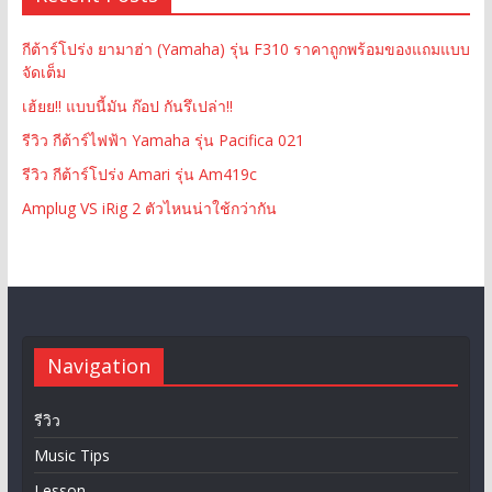
กีต้าร์โปร่ง ยามาฮ่า (Yamaha) รุ่น F310 ราคาถูกพร้อมของแถมแบบ
จัดเต็ม
เฮ้ยย!! แบบนี้มัน ก๊อป กันรึเปล่า!!
รีวิว กีต้าร์ไฟฟ้า Yamaha รุ่น Pacifica 021
รีวิว กีต้าร์โปร่ง Amari รุ่น Am419c
Amplug VS iRig 2 ตัวไหนน่าใช้กว่ากัน
Navigation
รีวิว
Music Tips
Lesson