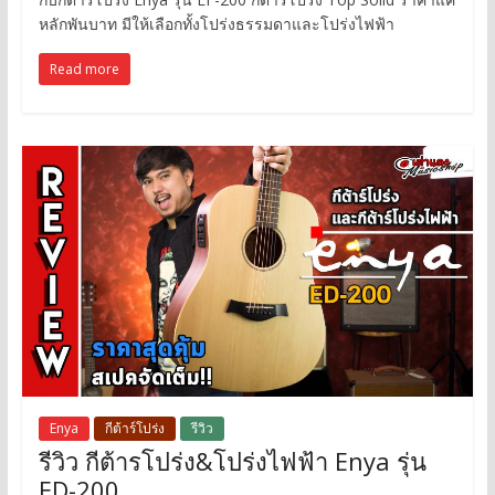
หลักพันบาท มีให้เลือกทั้งโปร่งธรรมดาและโปร่งไฟฟ้า
Read more
Enya
กีต้าร์โปร่ง
รีวิว
รีวิว กีต้ารโปร่ง&โปร่งไฟฟ้า Enya รุ่น
ED-200