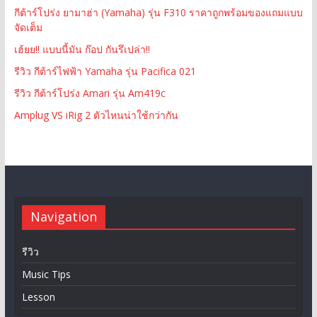
กีต้าร์โปร่ง ยามาฮ่า (Yamaha) รุ่น F310 ราคาถูกพร้อมของแถมแบบ
จัดเต็ม
เฮ้ยย!! แบบนี้มัน ก๊อป กันรึเปล่า!!
รีวิว กีต้าร์ไฟฟ้า Yamaha รุ่น Pacifica 021
รีวิว กีต้าร์โปร่ง Amari รุ่น Am419c
Amplug VS iRig 2 ตัวไหนน่าใช้กว่ากัน
Navigation
รีวิว
Music Tips
Lesson