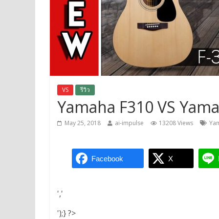
VS
รีวิว
Yamaha F310 VS Yama
May 25, 2018
ai-impulse
13208 Views
Ya
Facebook
X
','
');} ?>