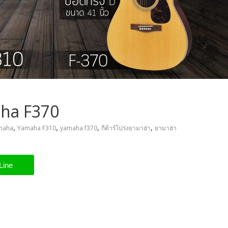
ha F370
,
,
,
,
maha
Yamaha F310
yamaha f370
กีต้าร์โปร่งยามาฮ่า
ยามาฮ่า
Line