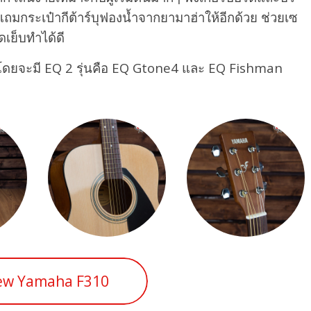
ถมกระเป๋ากีต้าร์บุฟองน้ำจากยามาฮ่าให้อีกด้วย ช่วยเซ
ดเย็บทำได้ดี
้วย โดยจะมี EQ 2 รุ่นคือ EQ Gtone4 และ EQ Fishman
ew Yamaha F310