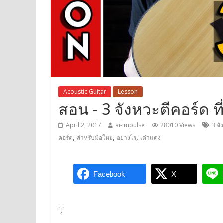
Acoustic Guitar
Lesson
สอน - 3 จังหวะตีคอร์ด ที่
April 2, 2017
ai-impulse
28010 Views
3 จั
,
,
,
คอร์ด
สำหรับมือใหม่
อย่างไร
เต่าแดง
Facebook
X
','