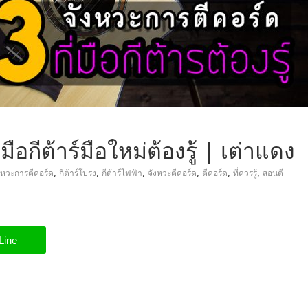
มือกีต้าร์มือใหม่ต้องรู้ | เต่าแดง
,
,
,
,
,
,
งหวะการตีคอร์ด
กีต้าร์โปร่ง
กีต้าร์ไฟฟ้า
จังหวะตีคอร์ด
ตีคอร์ด
ที่ควรรู้
สอนตี
Line