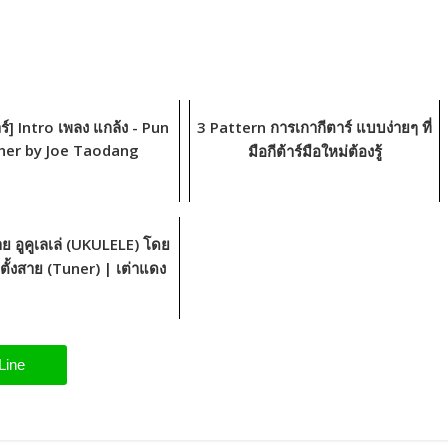
ร์] Intro เพลง แกล้ง - Pun
3 Pattern การเกากีตาร์ แบบง่ายๆ ที่
her by Joe Taodang
มือกีต้าร์มือใหม่ต้องรู้
าย อูคูเลเล่ (UKULELE) โดย
องตั้งสาย (Tuner) | เต่าแดง
Line