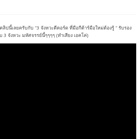
ปนี้เลยครับกับ "3 จังหวะตีคอร์ด ที่มือกีต้าร์มือใหม่ต้องรู้ " รับรอง
บ 3 จังหวะ มหัศจรรย์นี้ๆๆๆๆ (ทำเสียง เอคโค่)