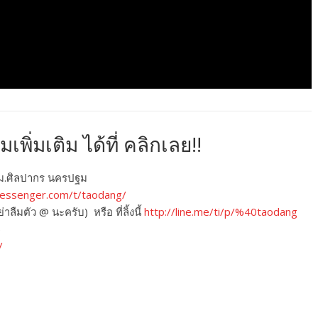
ามเพิ่มเติม ได้ที่ คลิกเลย!!
ถว ม.ศิลปากร นครปฐม
essenger.com/t/taodang/
าลืมตัว @ นะครับ) หรือ ที่ลิ้งนี้
http://line.me/ti/p/%40taodang
)
/