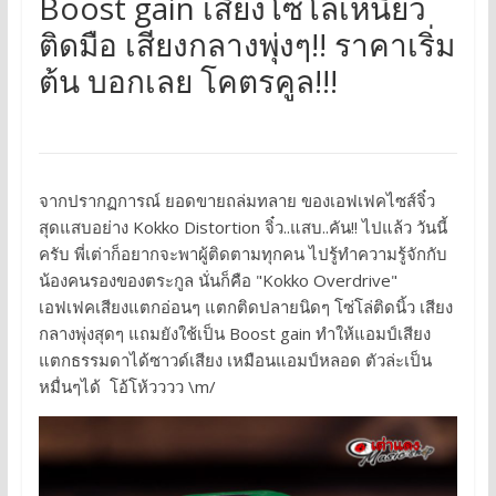
Boost gain เสียงโซ่โล่เหนียว
ติดมือ เสียงกลางพุ่งๆ!! ราคาเริ่ม
ต้น บอกเลย โคตรคูล!!!
จากปรากฏการณ์ ยอดขายถล่มทลาย ของเอฟเฟคไซส์จิ๋ว
สุดแสบอย่าง Kokko Distortion จิ๋ว..แสบ..คัน!! ไปแล้ว วันนี้
ครับ พี่เต่าก็อยากจะพาผู้ติดตามทุกคน ไปรู้ทำความรู้จักกับ
น้องคนรองของตระกูล นั่นก็คือ "Kokko Overdrive"
เอฟเฟคเสียงแตกอ่อนๆ แตกติดปลายนิดๆ โซ่โล่ติดนิ้ว เสียง
กลางพุ่งสุดๆ แถมยังใช้เป็น Boost gain ทำให้แอมป์เสียง
แตกธรรมดาได้ซาวด์เสียง เหมือนแอมป์หลอด ตัวล่ะเป็น
หมื่นๆได้ โอ้โห้วววว \m/