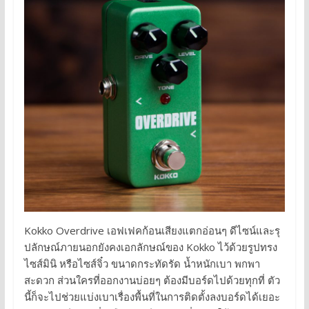
Kokko Overdrive เอฟเฟคก้อนเสียงแตกอ่อนๆ ดีไซน์และรุ
ปลักษณ์ภายนอกยังคงเอกลักษณ์ของ Kokko ไว้ด้วยรูปทรง
ไซส์มินิ หรือไซส์จิ๋ว ขนาดกระทัดรัด น้ำหนักเบา พกพา
สะดวก ส่วนใครที่ออกงานบ่อยๆ ต้องมีบอร์ดไปด้วยทุกที่ ตัว
นี้ก็จะไปช่วยแบ่งเบาเรื่องพื้นที่ในการติดตั้งลงบอร์ดได้เยอะ