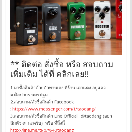
** ติดต่อ สั่งซื้อ หรือ สอบถาม
เพิ่มเติม ได้ที่ คลิกเลย!!
1.มาซื้อสินค้าด้วยตัวท่านเอง ที่ร้าน เต่าแดง อยู่แถว
ม.ศิลปากร นครปฐม
2.สอบถาม/สั่งซื้อสินค้า Facebook
:
https://www.messenger.com/t/taodang/
3.สอบถาม/สั่งซื้อสินค้า Line Official : @taodang (อย่า
ลืมตัว @ นะครับ) หรือ ที่ลิ้งนี้
http://line.me/ti/p/%40taodang