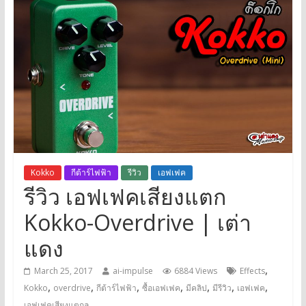
Kokko
กีต้าร์ไฟฟ้า
รีวิว
เอฟเฟค
รีวิว เอฟเฟคเสียงแตก
Kokko-Overdrive | เต่า
แดง
,
March 25, 2017
ai-impulse
6884 Views
Effects
,
,
,
,
,
,
,
Kokko
overdrive
กีต้าร์ไฟฟ้า
ซื้อเอฟเฟค
มีคลิป
มีรีวิว
เอฟเฟค
เอฟเฟคเสียงแตกล