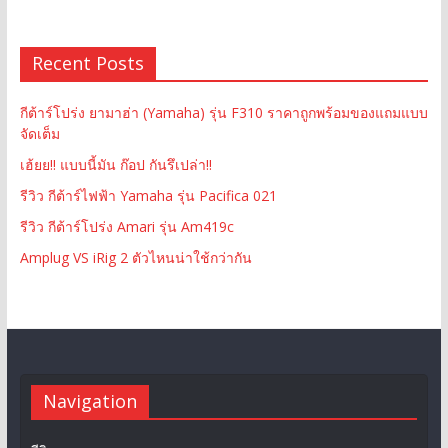
Recent Posts
กีต้าร์โปร่ง ยามาฮ่า (Yamaha) รุ่น F310 ราคาถูกพร้อมของแถมแบบ
จัดเต็ม
เฮ้ยย!! แบบนี้มัน ก๊อป กันรึเปล่า!!
รีวิว กีต้าร์ไฟฟ้า Yamaha รุ่น Pacifica 021
รีวิว กีต้าร์โปร่ง Amari รุ่น Am419c
Amplug VS iRig 2 ตัวไหนน่าใช้กว่ากัน
Navigation