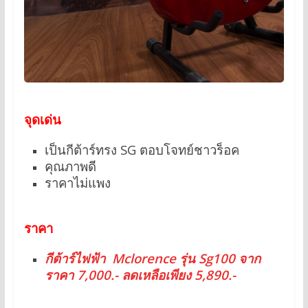
จุดเด่น
เป็นกีต้าร์ทรง SG ตอบโจทย์ชาวร็อค
คุณภาพดี
ราคาไม่แพง
ราคา
กีต้าร์ไฟฟ้า Mclorence รุ่น Sg100 จาก
ราคา 7,000.- ลดเหลือเพียง 5,890.-