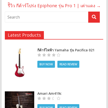
รีิวิว กีต้าร์โปร่ง Epiphone รุ่น Pro 1 | เต่าแดง
→
Latest Products
กีต้าร์ไฟฟ้า Yamaha รุ่น Pacifica 021
BUY NOW
READ REVIEW
Amari Am419c
BUY NOW
READ REVIEW