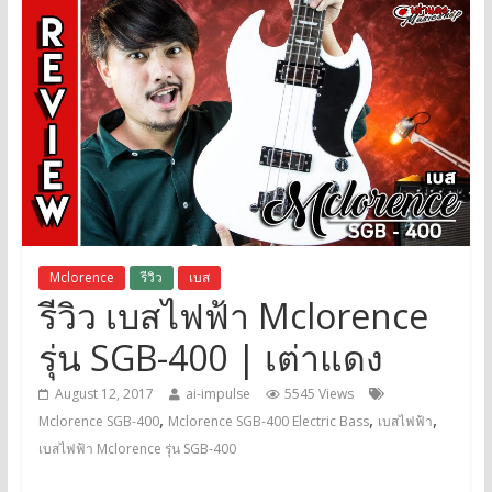
Mclorence
รีวิว
เบส
รีวิว เบสไฟฟ้า Mclorence
รุ่น SGB-400 | เต่าแดง
August 12, 2017
ai-impulse
5545 Views
,
,
,
Mclorence SGB-400
Mclorence SGB-400 Electric Bass
เบสไฟฟ้า
เบสไฟฟ้า Mclorence รุ่น SGB-400