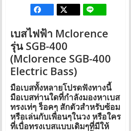
เบสไฟฟ้า Mclorence
รุ่น SGB-400
(Mclorence SGB-400
Electric Bass)
มือเบสทั้งหลายโปรดฟังทางนี้
มือเบสท่านใดที่กำลังมองหาเบส
ทรงเท่ๆ ร็อคๆ สักตัวสำหรับซ้อม
หรือเล่นกับเพื่อนๆในวง หรือใคร
ที่เบื่อทรงเบสแบบเดิมๆที่มีให้