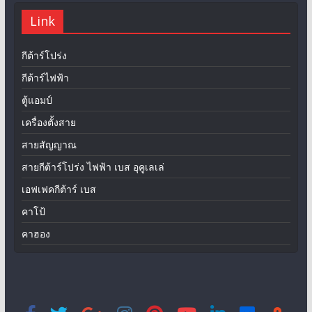
Link
กีต้าร์โปร่ง
กีต้าร์ไฟฟ้า
ตู้แอมป์
เครื่องตั้งสาย
สายสัญญาณ
สายกีต้าร์โปร่ง ไฟฟ้า เบส อุคูเลเล่
เอฟเฟคกีต้าร์ เบส
คาโป้
คาฮอง