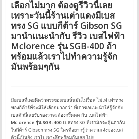
เลือกไม่มาก ต้องดูรีวิวนี้เลย
เพราะวันนี้ร้านเต่าแดงมีเบส
ทรง SG แบบกีต้าร์ Gibson SG
มานำแนะนำกับ รีวิว เบสไฟฟ้า
Mclorence รุ่น SGB-400 ถ้า
พร้อมแล้วเราไปทำความรู้จัก
มันพร้อมๆกัน
มือเบสที่เคยคิดว่าทรงของเบสนั้นมันไม่ร็อค ไม่เท่ เท่าทรง
ของกีต้าร์ที่จะมีให้เลือกมากกว่า พี่เต่าขอแนะนำให้รู้จักกับ
เบสตัวนี้เลยรับรองว่าจะต้องกรี๊ดดด กับ เบสไฟฟ้า
Mclorence รุ่น SGB-400
เบสทรง SG ที่เรามักจะคุ้นตากัน
ในกีต้าร์ Gibson ทรง SG ใครที่อยากรู้ว่าความเจ๋งของเบส
ตัวนี้เป็นยัง เราไปเจาะลึกพร้อมกันเลย ไป!!