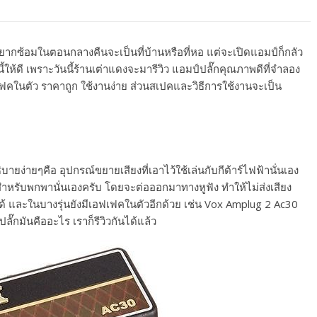
าอยากซ้อมในตอนกลางคืนจะเป็นที่บ้านหรือที่หอ แต่จะเปิดแอมป์ก็กลัว
วนี้ให้ดี เพราะวันนี้ร้านเต่าแดงจะมารีวิว แอมป์ปลั๊กคุณภาพดีที่จำลอง
คในตัว ราคาถูก ใช้งานง่าย ส่วนสเปคและวิธีการใช้งานจะเป็น
ธิบายง่ายๆคือ อุปกรณ์ขยายเสียงที่เอาไว้ใช้เล่นกับกีต้าร์ไฟฟ้านั่นเอง
สำหรับพกพานั่นเองครับ โดยจะต่อออกมาทางหูฟัง ทำให้ไม่ส่งเสียง
้ และในบางรุ่นยังมีเอฟเฟคในตัวอีกด้วย เช่น Vox Amplug 2 Ac30
ลั๊กมันคืออะไร เราก็รีวิวกันได้แล้ว