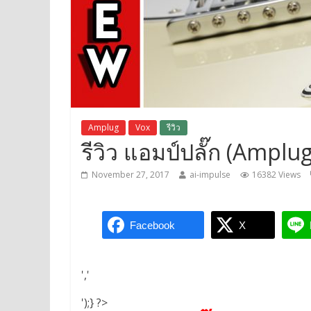
Amplug
Vox
รีวิว
รีวิว แอมป์ปลั๊ก (Amplug
November 27, 2017
ai-impulse
16382 Views
Facebook
X
','
');} ?>