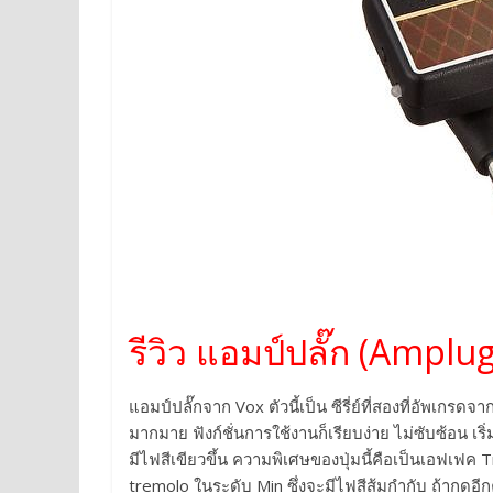
รีวิว แอมป์ปลั๊ก (Amplug
แอมป์ปลั๊กจาก Vox ตัวนี้เป็น ซีรี่ย์ที่สองที่อัพเกรดจ
มากมาย ฟังก์ชั่นการใช้งานก็เรียบง่าย ไม่ซับซ้อน เริ่ม
มีไฟสีเขียวขึ้น ความพิเศษของปุ่มนี้คือเป็นเอฟเฟค T
tremolo ในระดับ Min ซึ่งจะมีไฟสีส้มกำกับ ถ้ากดอี