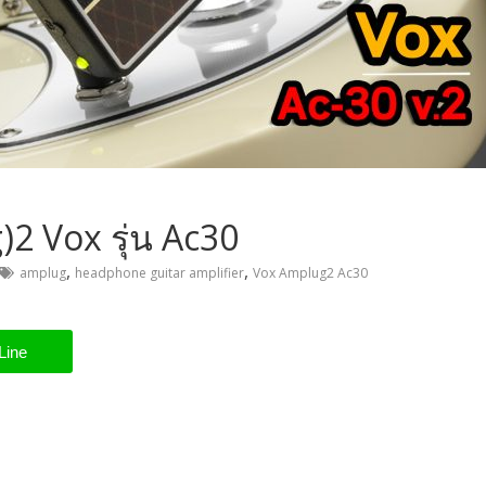
)2 Vox รุ่น Ac30
,
,
amplug
headphone guitar amplifier
Vox Amplug2 Ac30
Line