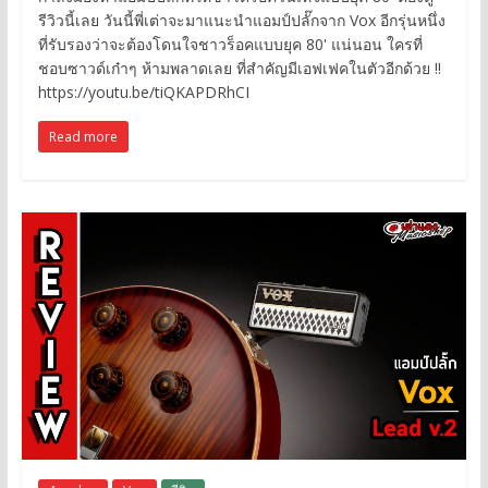
รีวิวนี้เลย วันนี้พี่เต่าจะมาแนะนำแอมป์ปลั๊กจาก Vox อีกรุ่นหนึ่ง
ที่รับรองว่าจะต้องโดนใจชาวร็อคแบบยุค 80' แน่นอน ใครที่
ชอบซาวด์เก๋าๆ ห้ามพลาดเลย ที่สำคัญมีเอฟเฟคในตัวอีกด้วย !!
https://youtu.be/tiQKAPDRhCI
Read more