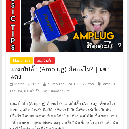
Music Tips
แอมป์ปลั๊ก
แอมป์ปลั๊ก (Amplug) คืออะไร? | เต่า
แดง
,
March 17, 2017
ai-impulse
13536 Views
amplug
,
,
เต่าแดง
แอมป์ปลั๊ก
แอมป์ปลั๊กคืออะไร?
แอมป์ปลั๊ก (Amplug) คืออะไร? แอมป์ปลั๊ก (Amplug) คืออะไร? :
Item สุดฮิตสำหรับมือกีต้าร์ที่ควรมี กับสิ่งที่ควรรู้เกี่ยวกับมัน!!!
เชื่อว่า ใครหลายๆคนที่เล่นกีต้าร์ จะต้องเคยได้ยินชื่อ ของแอมป์
ปลั๊ก แต่หลายๆคนก็ยังคง งงๆ ว่าเอ๊ะ? มันคืออะไรหว่า? แล้ว มัน
เอาไว้ใชทำอะไรเนี่ย? แล้วเห้ย!!