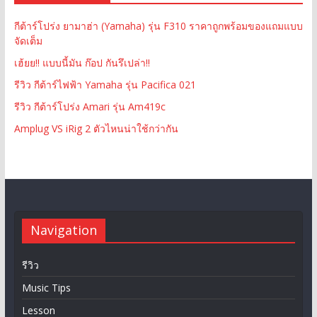
กีต้าร์โปร่ง ยามาฮ่า (Yamaha) รุ่น F310 ราคาถูกพร้อมของแถมแบบ
จัดเต็ม
เฮ้ยย!! แบบนี้มัน ก๊อป กันรึเปล่า!!
รีวิว กีต้าร์ไฟฟ้า Yamaha รุ่น Pacifica 021
รีวิว กีต้าร์โปร่ง Amari รุ่น Am419c
Amplug VS iRig 2 ตัวไหนน่าใช้กว่ากัน
Navigation
รีวิว
Music Tips
Lesson