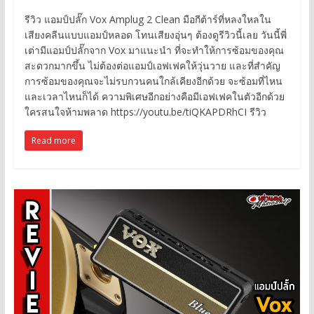
รีวิว แอมป์ปลั๊ก Vox Amplug 2 Clean มือกีต้าร์ที่หลงใหลใน
เสียงคลีนแบบแอมป์หลอด โทนเสียงอุ่นๆ ต้องดูรีวิวนี้เลย วันนี้พี่
เต่ามีแอมป์ปลั๊กจาก Vox มาแนะนำ ที่จะทำให้การซ้อมของคุณ
สะดวกมากขึ้น ไม่ต้องต่อแอมป์เอฟเฟคให้วุ่นวาย และที่สำคัญ
การซ้อมของคุณจะไม่รบกวนคนใกล้เคียงอีกด้วย จะซ้อมที่ไหน
และเวลาไหนก็ได้ ความพิเศษอีกอย่างคือมีเอฟเฟคในตัวอีกด้วย
ใครสนใจห้ามพลาด https://youtu.be/tiQKAPDRhCI รีวิว
Read more