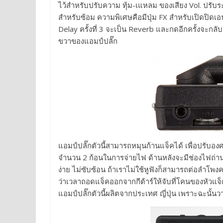
ไว้สำหรับปรับความ ทุ้ม-เแหลม ของเสียง Vol. ปรับร
สำหรับซ้อม ความพิเศษคือมีปุ่ม FX สำหรับเปิดปิดเอฟเ
Delay ครั้งที่ 3 จะเป็น Reverb และกดอีกครั้งจะกลั
ขวาของแอมป์ปลั๊ก
แอมป์ปลั๊กตัวนี้สามารถหมุนก้านแจ็คได้ เพื่อปรับองศ
จำนวน 2 ก้อนในการจ่ายไฟ ด้านหลังจะมีช่องไฟถ่าน
ง่าย ไม่ซับซ้อน ถ้าเราไม่ใช้หูฟังก็สามารถต่อลำโพ
ว่าเวลาถอดแจ็คออกจากกีต้าร์ให้จับที่โคนของหัวแจ็ค
แอมป์ปลั๊กตัวนี้ผลิตจากประเทศ ญี่ปุ่น เพราะฉะนั้นวาง