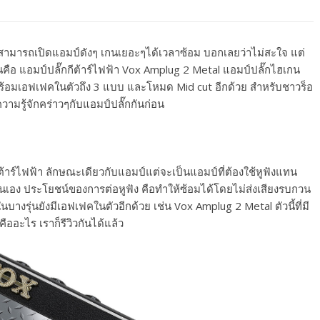
ไม่สามารถเปิดแอมป์ดังๆ เกนเยอะๆได้เวลาซ้อม บอกเลยว่าไม่สะใจ แต่
ั้นคือ แอมป์ปลั๊กกีต้าร์ไฟฟ้า Vox Amplug 2 Metal แอมป์ปลั๊กไฮเกน
พร้อมเอฟเฟคในตัวถึง 3 แบบ และโหมด Mid cut อีกด้วย สำหรับชาวร็อ
ความรู้จักคร่าวๆกับแอมป์ปลั๊กกันก่อน
กีต้าร์ไฟฟ้า ลักษณะเดียวกับแอมป์แต่จะเป็นแอมป์ที่ต้องใช้หูฟังแทน
นเอง ประโยชน์ของการต่อหูฟัง คือทำให้ซ้อมได้โดยไม่ส่งเสียงรบกวน
างรุ่นยังมีเอฟเฟคในตัวอีกด้วย เช่น Vox Amplug 2 Metal ตัวนี้ที่มี
ออะไร เราก็รีวิวกันได้แล้ว