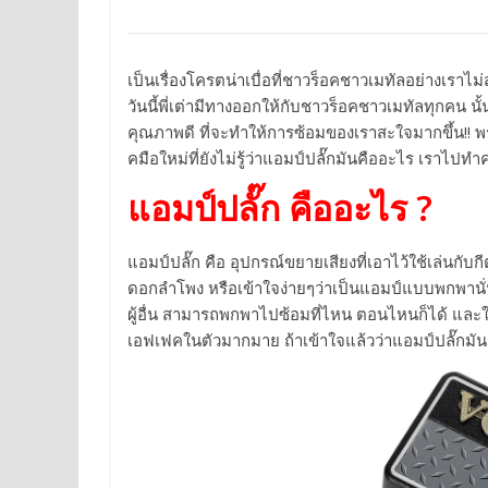
เป็นเรื่องโครตน่าเบื่อที่ชาวร็อคชาวเมทัลอย่างเรา
วันนี้พี่เต่ามีทางออกให้กับชาวร็อคชาวเมทัลทุกคน น
คุณภาพดี ที่จะทำให้การซ้อมของเราสะใจมากขึ้น!! 
คมือใหม่ที่ยังไม่รู้ว่าแอมป์ปลั๊กมันคืออะไร เราไปทำ
แอมป์ปลั๊ก คืออะไร ?
แอมป์ปลั๊ก คือ อุปกรณ์ขยายเสียงที่เอาไว้ใช้เล่นกับ
ดอกลำโพง หรือเข้าใจง่ายๆว่าเป็นแอมป์แบบพกพานั่
ผู้อื่น สามารถพกพาไปซ้อมที่ไหน ตอนไหนก็ได้ และในบ
เอฟเฟคในตัวมากมาย ถ้าเข้าใจแล้วว่าแอมป์ปลั๊กมันคื