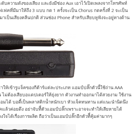
ะดับความดังของเสียง และยังมีช่อง Aux เอาไว้เปิดเพลงจากโทรศัพท์
ฟคที่มีมาให้ถึง 3 แบบ กด 1 ครั้งจะเป็น Chorus กดครั้งที่ 2 จะเป็น
บมาเป็นเสียงคลีนปกติ ส่วนช่อง Phone สำหรับเสียบหูฟังจะอยู่ทางด้าน
าให้เข้ารูแจ็คของกีต้าร์แต่ละประเภท แอมป์ปลั๊กตัวนี้ใช้ถ่าน AAA
 ไม่ต้องเสียบอแดปเตอร์ให้ยุ่งยาก ตัวงานทำออกมาได้สวยงาม ใช้งาน
งคอมได้ บอดี้เป็นพลาสติกน้ำหนักเบา หัวแจ็คทนทาน แต่แนะนำนิดนึง
แล้วค่อยดึง อย่าจับทีี่ตัวแอมป์ปลั๊กเพราะอาจจะทำให้เสียหายได้
ใจได้เรื่องการผลิต ถือว่าเป็นแอมป์ปลั๊กอีกตัวทีี่คุ้มค่ามากๆ