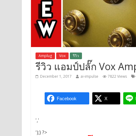
Amplug
Vox
รีวิว
รีวิว แอมป์ปลั๊ก Vox A
December 1, 2017
ai-impulse
7822 Views
Facebook
X
','
');} ?>