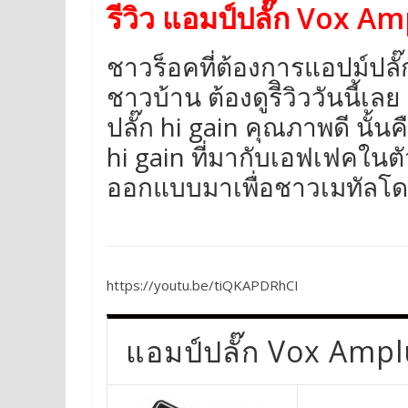
รีวิว แอมป์ปลั๊ก Vox A
ชาวร็อคที่ต้องการแอปม์ปล
ชาวบ้าน ต้องดูรีิวิววันนี้
ปลั๊ก hi gain คุณภาพดี นั้
hi gain ที่มากับเอฟเฟคในตั
ออกแบบมาเพื่อชาวเมทัลโด
https://youtu.be/tiQKAPDRhCI
แอมป์ปลั๊ก Vox Ampl