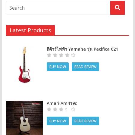
Latest Products
กีต้าร์ไฟฟ้า Yamaha รุ่น Pacifica 021
BUY NOW
READ REVIEW
Amari Am419c
BUY NOW
READ REVIEW