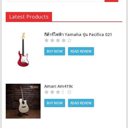
Latest Products
กีต้าร์ไฟฟ้า Yamaha รุ่น Pacifica 021
BUY NOW
READ REVIEW
Amari Am419c
BUY NOW
READ REVIEW