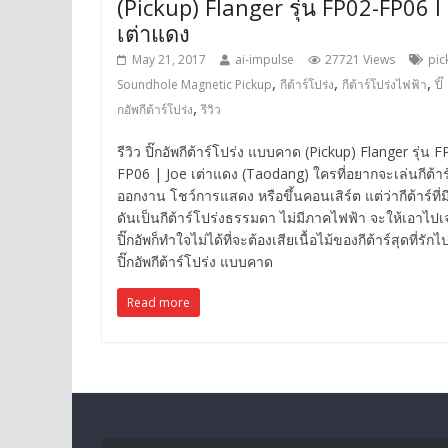
(Pickup) Flanger รุ่น FP02-FP06 l
เต่าแดง
May 21, 2017
ai-impulse
27721 Views
pic
,
,
,
Soundhole Magnetic Pickup
กีต้าร์โปร่ง
กีต้าร์โปร่งไฟฟ้า
ปิ๊
,
กอัพกีต้าร์โปร่ง
รีวิว
รีวิว ปิ๊กอัพกีต้าร์โปร่ง แบบคาด (Pickup) Flanger รุ่น 
FP06 | Joe เต่าแดง (Taodang) ใครที่อยากจะเล่นกีต้าร
ออกงาน โชว์การแสดง หรือขึ้นคอนเสิร์ต แต่ว่ากีต้าร์ที่มี
ดันเป็นกีต้าร์โปร่งธรรมดา ไม่มีภาคไฟฟ้า จะให้เอาไป
ปิ๊กอัพก็ทำใจไม่ได้ที่จะต้องเสียเนื้อไม้ของกีต้าร์สุดที่รักไ
ปิ๊กอัพกีต้าร์โปร่ง แบบคาด
Read more