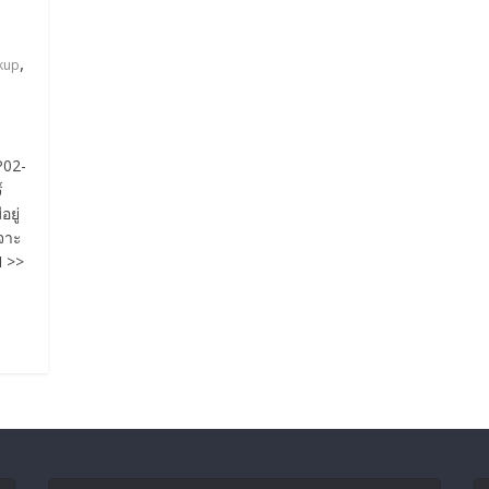
,
kup
FP02-
์
อยู่
เจาะ
ป >>