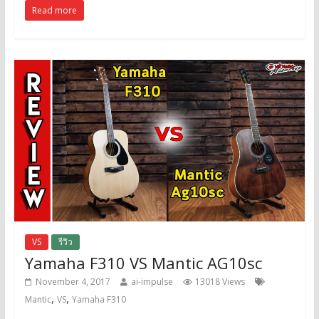
Read more
VS
รีวิว
Yamaha F310 VS Mantic AG10sc
November 4, 2017
ai-impulse
13018 Views
,
,
Mantic
VS
Yamaha F310