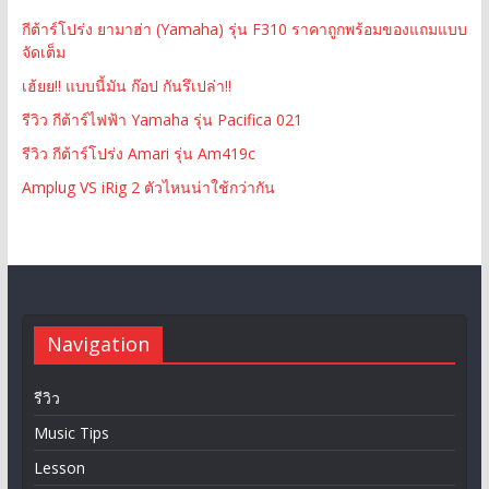
กีต้าร์โปร่ง ยามาฮ่า (Yamaha) รุ่น F310 ราคาถูกพร้อมของแถมแบบ
จัดเต็ม
เฮ้ยย!! แบบนี้มัน ก๊อป กันรึเปล่า!!
รีวิว กีต้าร์ไฟฟ้า Yamaha รุ่น Pacifica 021
รีวิว กีต้าร์โปร่ง Amari รุ่น Am419c
Amplug VS iRig 2 ตัวไหนน่าใช้กว่ากัน
Navigation
รีวิว
Music Tips
Lesson