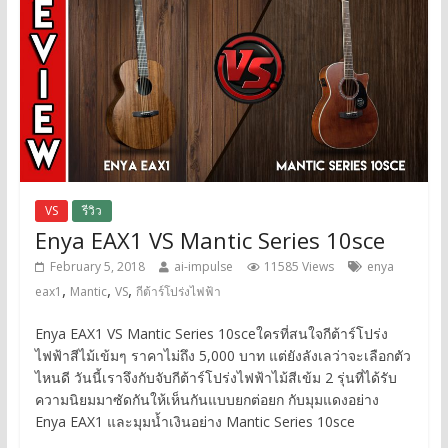
VS
รีวิว
Enya EAX1 VS Mantic Series 10sce
February 5, 2018
ai-impulse
11585 Views
enya
,
,
,
eax1
Mantic
VS
กีต้าร์โปร่งไฟฟ้า
Enya EAX1 VS Mantic Series 10sceใครที่สนใจกีต้าร์โปร่ง
ไฟฟ้าสีไม้เข้มๆ ราคาไม่ถึง 5,000 บาท แต่ยังลังเลว่าจะเลือกตัว
ไหนดี วันนี้เราจึงกับจับกีต้าร์โปร่งไฟฟ้าไม้สีเข้ม 2 รุ่นที่ได้รับ
ความนิยมมาซัดกันให้เห็นกันแบบยกต่อยก กับมุมแดงอย่าง
Enya EAX1 และมุมน้ำเงินอย่าง Mantic Series 10sce