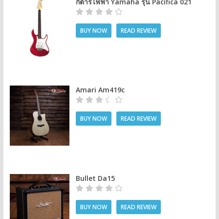
กีต้าร์ไฟฟ้า Yamaha รุ่น Pacifica 021
BUY NOW
READ REVIEW
Amari Am419c
BUY NOW
READ REVIEW
Bullet Da15
BUY NOW
READ REVIEW