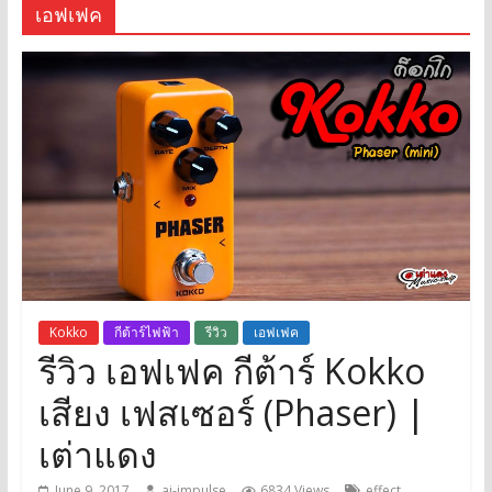
เอฟเฟค
Kokko
กีต้าร์ไฟฟ้า
รีวิว
เอฟเฟค
รีวิว เอฟเฟค กีต้าร์ Kokko
เสียง เฟสเซอร์ (Phaser) |
เต่าแดง
,
June 9, 2017
ai-impulse
6834 Views
effect