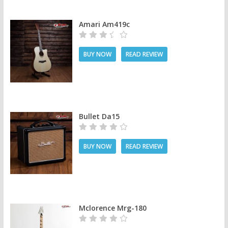
Amari Am419c
BUY NOW
READ REVIEW
Bullet Da15
BUY NOW
READ REVIEW
Mclorence Mrg-180