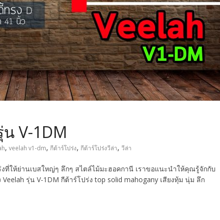
 รุ่น V-1DM
,
,
,
,
ah
veelah v1-dm
กีต้าร์โปร่ง
กีต้าร์โปร่งวีล่า
วีล่า
ปร่งที่ให้ย่านเบสใหญ่ๆ ลึกๆ สไตล์ไม้มะฮอคกานี เราขอแนะนำให้คุณรู้จักกับ
ง Veelah รุ่น V-1DM กีต้าร์โปร่ง top solid mahogany เสียงทุ้ม นุ่ม ลึก