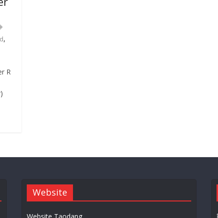
er
,
id
er R
)
Website
Website Taodang