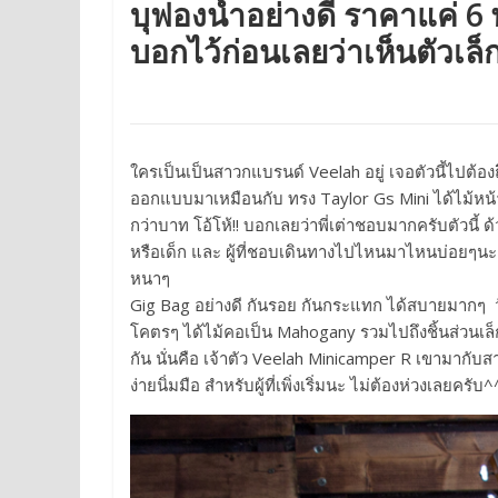
บุฟองน้ำอย่างดี ราคาแค่ 6 พ
บอกไว้ก่อนเลยว่าเห็นตัวเล็
ใครเป็นเป็นสาวกแบรนด์ Veelah อยู่ เจอตัวนี้ไปต้อง
ออกแบบมาเหมือนกับ ทรง Taylor Gs Mini ได้ไม้หน้า T
กว่าบาท โอ้โห้!! บอกเลยว่าพี่เต่าชอบมากครับตัวนี้ 
หรือเด็ก และ ผู้ที่ชอบเดินทางไปไหนมาไหนบ่อยๆนะ พี
หนาๆ
Gig Bag อย่างดี กันรอย กันกระแทก ได้สบายมากๆ วัส
โคตรๆ ได้ไม้คอเป็น Mahogany รวมไปถึงชิ้นส่วนเล็กๆ
กัน นั่นคือ เจ้าตัว Veelah Minicamper R เขามากับ
ง่ายนิ่มมือ สำหรับผู้ที่เพิ่งเริ่มนะ ไม่ต้องห่วงเลยครับ^