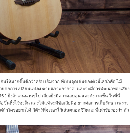
ให้มากขึ้นดีกว่าครับ เริ่มจาก ที่เป็นจุดเด่นของตัวนี้เลยก็คือ ไม้
นข้างง่ายต่อการเปลี่ยนแปลง ตามสภาพอากาศ และจะมีการพัฒนาของเสียง
) ยิ่งถ้าเล่นนานๆไป เสียงยิ่งมีความอบอุ่น และกังวาลขึ้น ในที่นี้
อขึ้นหิ้งไว้ซะงั้น และไม้แท้จะมีข้อเสียคือ ยากต่อการเก็บรักษา เพราะ
าใครอยากได้ กีต้าร์ที่จะเอาไว้เล่นตลอดชีวิตนะ พี่เต่ารับรองว่า ตัว