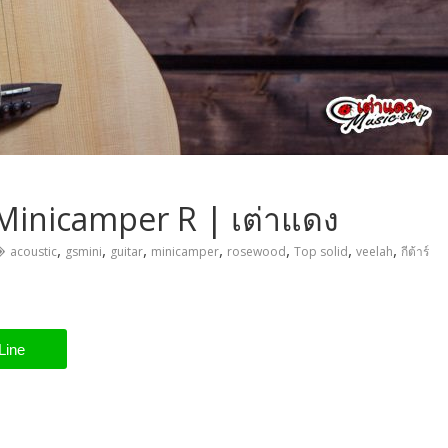
ah Minicamper R | เต่าแดง
,
,
,
,
,
,
,
acoustic
gsmini
guitar
minicamper
rosewood
Top solid
veelah
กีต้าร์
Line