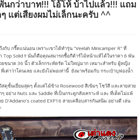
ันกว่าบาท!!! โอ้โห้ บ้าไปแล้ว!!! แถม
กๆ แต่เสียงผมไม่เล็กนะครับ ^^
ถึงกับ กรี๊ดแน่นอน เพราะเขาได้ทำรุ่น "Veelah Minicamper R" ที่
op Solid !! นั่นก็คือคุณสมารถซื้อกีต้าร์ไม้หน้าแท้ได้ในราคา 6 พัน
ด้วยขนาด 36 นิ้ว ตัวเล็กกระทัดรัด ไม่ใหญ่มาก เหมาะสำหรับ ผู้หญิง
่เต่าว่าโดนเลย และยังไม่พอเท่านี้ ยังมาพร้อมกับ กระเป๋าบุฟองน้ำ
ดุชั้นเยี่ยมสุดๆ ตั้งแต่ไม้ข้าง Rosewood สีเข้มๆ โชว์สี และลายสวย
 อย่าง Nuts และ Saddle ที่เป็นกระดูกสังเคราะห์ และ ที่เด็ดไม่แพ้
สาย D’Addario’s coated EXP16 สายเคลือบสารกันสนิม อย่างดี เล่น
^