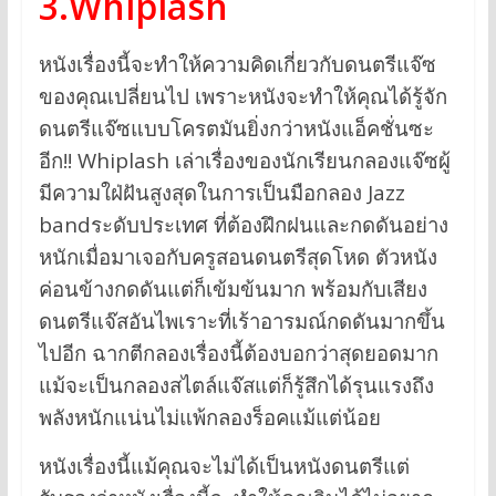
3.Whiplash
หนังเรื่องนี้จะทำให้ความคิดเกี่ยวกับดนตรีแจ๊ซ
ของคุณเปลี่ยนไป เพราะหนังจะทำให้คุณได้รู้จัก
ดนตรีแจ๊ซแบบโครตมันยิ่งกว่าหนังแอ็คชั่นซะ
อีก!! Whiplash เล่าเรื่องของนักเรียนกลองแจ๊ซผู้
มีความใฝ่ฝันสูงสุดในการเป็นมือกลอง Jazz
bandระดับประเทศ ที่ต้องฝึกฝนและกดดันอย่าง
หนักเมื่อมาเจอกับครูสอนดนตรีสุดโหด ตัวหนัง
ค่อนข้างกดดันแต่ก็เข้มข้นมาก พร้อมกับเสียง
ดนตรีแจ๊สอันไพเราะที่เร้าอารมณ์กดดันมากขึ้น
ไปอีก ฉากตีกลองเรื่องนี้ต้องบอกว่าสุดยอดมาก
แม้จะเป็นกลองสไตล์แจ๊สแต่ก็รู้สึกได้รุนแรงถึง
พลังหนักแน่นไม่แพ้กลองร็อคแม้แต่น้อย
หนังเรื่องนี้แม้คุณจะไม่ได้เป็นหนังดนตรีแต่