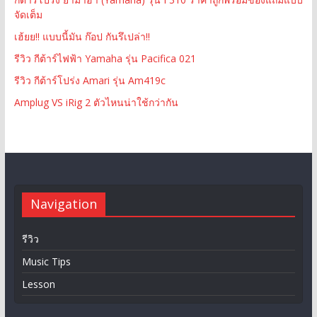
จัดเต็ม
เฮ้ยย!! แบบนี้มัน ก๊อป กันรึเปล่า!!
รีวิว กีต้าร์ไฟฟ้า Yamaha รุ่น Pacifica 021
รีวิว กีต้าร์โปร่ง Amari รุ่น Am419c
Amplug VS iRig 2 ตัวไหนน่าใช้กว่ากัน
Navigation
รีวิว
Music Tips
Lesson