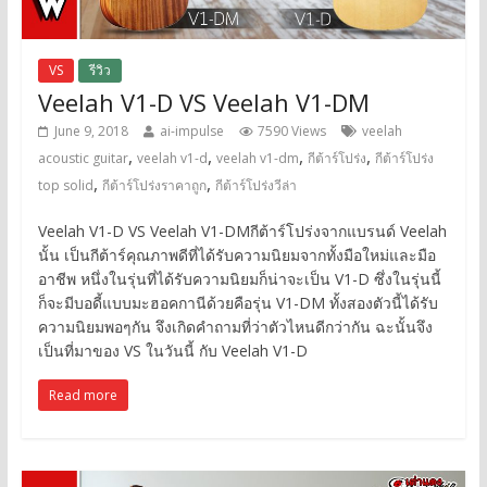
VS
รีวิว
Veelah V1-D VS Veelah V1-DM
June 9, 2018
ai-impulse
7590 Views
veelah
,
,
,
,
acoustic guitar
veelah v1-d
veelah v1-dm
กีต้าร์โปร่ง
กีต้าร์โปร่ง
,
,
top solid
กีต้าร์โปร่งราคาถูก
กีต้าร์โปร่งวีล่า
Veelah V1-D VS Veelah V1-DMกีต้าร์โปร่งจากแบรนด์ Veelah
นั้น เป็นกีต้าร์คุณภาพดีที่ได้รับความนิยมจากทั้งมือใหม่และมือ
อาชีพ หนึ่งในรุ่นที่ได้รับความนิยมก็น่าจะเป็น V1-D ซึ่งในรุ่นนี้
ก็จะมีบอดี้แบบมะฮอคกานีด้วยคือรุ่น V1-DM ทั้งสองตัวนี้ได้รับ
ความนิยมพอๆกัน จึงเกิดคำถามที่ว่าตัวไหนดีกว่ากัน ฉะนั้นจึง
เป็นที่มาของ VS ในวันนี้ กับ Veelah V1-D
Read more